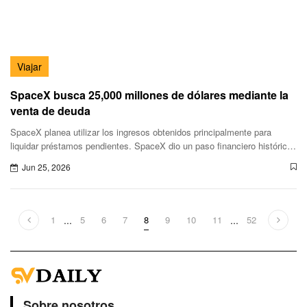
Viajar
SpaceX busca 25,000 millones de dólares mediante la
venta de deuda
SpaceX planea utilizar los ingresos obtenidos principalmente para
liquidar préstamos pendientes. SpaceX dio un paso financiero histórico
al anunciar los precios de su primera emisión de bonos.
Jun 25, 2026
1
...
5
6
7
8
9
10
11
...
52
Sobre nosotros