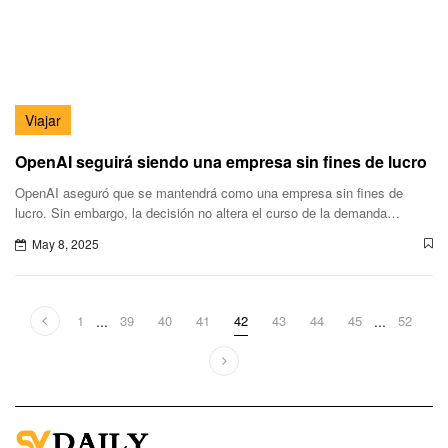
Viajar
OpenAI seguirá siendo una empresa sin fines de lucro
OpenAI aseguró que se mantendrá como una empresa sin fines de
lucro. Sin embargo, la decisión no altera el curso de la demanda
impuesta por Elon Musk contra la compañía.
May 8, 2025
1
...
39
40
41
42
43
44
45
...
52