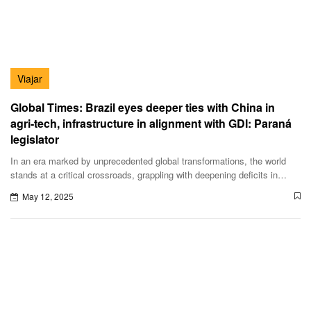
Viajar
Global Times: Brazil eyes deeper ties with China in
agri-tech, infrastructure in alignment with GDI: Paraná
legislator
In an era marked by unprecedented global transformations, the world
stands at a critical crossroads, grappling with deepening deficits in
peace, development, security, and governance. As humanity faces
May 12, 2025
unparalleled challenges during this tumultuous period, Xi Jinping,
general secretary of the Communist Party of China (CPC) Central
Committee and Chinese president, has put forth a solemn call to action
through the Global Development Initiative (GDI), the Global Security
Initiative (GSI), and the Global Civilization Initiative (GCI).