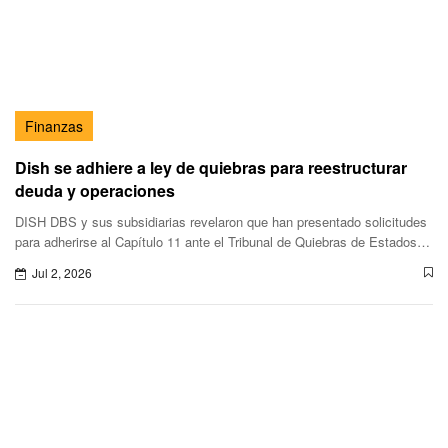
Finanzas
Dish se adhiere a ley de quiebras para reestructurar
deuda y operaciones
DISH DBS y sus subsidiarias revelaron que han presentado solicitudes
para adherirse al Capítulo 11 ante el Tribunal de Quiebras de Estados
Unidos para el Distrito Sur de Texas,División de Houston,c
Jul 2, 2026