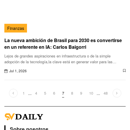
Finanzas
La nueva ambición de Brasil para 2030 es convertirse
en un referente en IA: Carlos Baigorri
Lejos de grandes aspiraciones en infraestructura o de la simple
adopción de la tecnología,la clave está en generar valor para las
personas,sostiene el presidente de Anatel.
Jul 1, 2026
1
...
4
5
6
7
8
9
10
...
48
Sobre nosotros