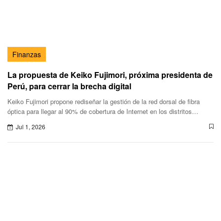
Finanzas
La propuesta de Keiko Fujimori, próxima presidenta de
Perú, para cerrar la brecha digital
Keiko Fujimori propone rediseñar la gestión de la red dorsal de fibra
óptica para llegar al 90% de cobertura de Internet en los distritos
apoyado en las tecnologías móvil y satelital,además de l
Jul 1, 2026