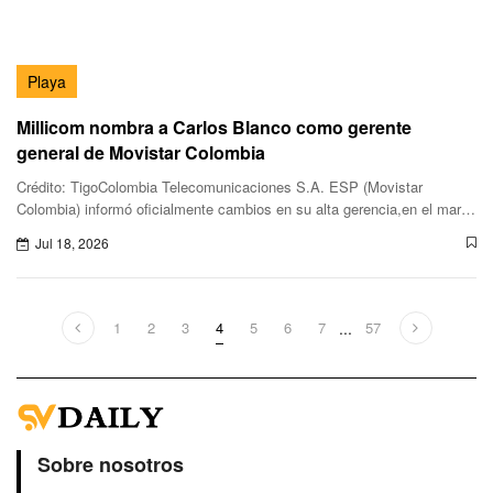
Playa
Millicom nombra a Carlos Blanco como gerente
general de Movistar Colombia
Crédito: TigoColombia Telecomunicaciones S.A. ESP (Movistar
Colombia) informó oficialmente cambios en su alta gerencia,en el marco
del proceso de adquisición del 99.99% de su capital social por pa
Jul 18, 2026
1
2
3
4
5
6
7
...
57
Sobre nosotros