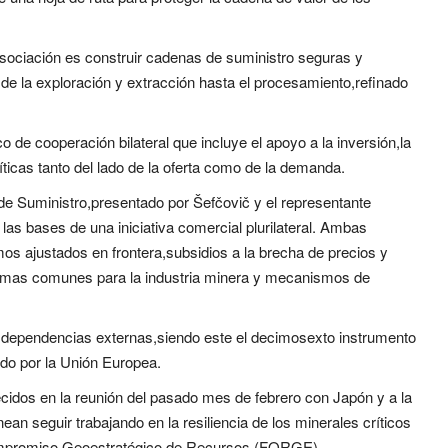
sociación es construir cadenas de suministro seguras y
e la exploración y extracción hasta el procesamiento,refinado
e cooperación bilateral que incluye el apoyo a la inversión,la
íticas tanto del lado de la oferta como de la demanda.
 de Suministro,presentado por Šefčovič y el representante
s bases de una iniciativa comercial plurilateral. Ambas
s ajustados en frontera,subsidios a la brecha de precios y
rmas comunes para la industria minera y mecanismos de
ir dependencias externas,siendo este el decimosexto instrumento
ado por la Unión Europea.
dos en la reunión del pasado mes de febrero con Japón y a la
n seguir trabajando en la resiliencia de los minerales críticos
 Compromiso Geoestratégico de Recursos (FORGE).