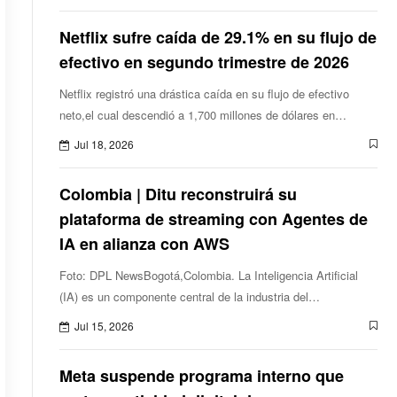
Netflix sufre caída de 29.1% en su flujo de
efectivo en segundo trimestre de 2026
Netflix registró una drástica caída en su flujo de efectivo
neto,el cual descendió a 1,700 millones de dólares en
comparación con los 2,400 millones obtenidos en el mismo
Jul 18, 2026
periodo del año anteri
Colombia | Ditu reconstruirá su
plataforma de streaming con Agentes de
IA en alianza con AWS
Foto: DPL NewsBogotá,Colombia. La Inteligencia Artificial
(IA) es un componente central de la industria del
entretenimiento,los medios y las plataformas de
Jul 15, 2026
streaming,destacaron Amazon Web Services (
Meta suspende programa interno que