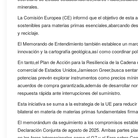
minerales.
La Comisión Europea (CE) informó que el objetivo de esta a
sostenibles para materias primas esenciales,abarcando desd
y reciclaje.
El Memorando de Entendimiento también establece un marco d
innovación y la cartografía geológica,así como coordinar pol
En tanto,el Plan de Acción para la Resiliencia de la Cadena
comercial de Estados Unidos,Jamieson Greer,busca sentar la
potencias prevén explorar instrumentos como precios mínimo
acuerdos de compra garantizada,además de desarrollar no
respuesta rápida ante interrupciones del suministro.
Esta iniciativa se suma a la estrategia de la UE para reduc
bilateral en materia de materias primas fundamentales firm
El memorándum da seguimiento a los compromisos estableci
Declaración Conjunta de agosto de 2025. Ambas partes planea
en los foros internacionales como el G7 y el Foro sobre