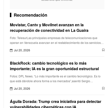
Recomendación
Movistar, Cantv y Movilnet avanzan en la
recuperación de conectividad en La Guaira
Foto: TelesurLas principales empresas de telecomunicaciones que
operan en Venezuela avanzan en el restablecimiento de los servicios
de conectividad en La Guaira,tras los sismos registrados el pasado
Jul 20, 2026
BlackRock: cambio tecnológico es lo más
importante; IA es la gran oportunidad estructural
Fotos: DPL News. “Lo más importante es el cambio tecnológico. Es lo
que está dándole ahora forma a los mercados”,asentó Sergio
Méndez,director general de BlackRock en México,durante la prese
Jul 20, 2026
Águila Dorada: Trump crea iniciativa para detectar
vulnerabilidades cibernéticas con IA