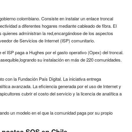
gobierno colombiano. Consiste en instalar un enlace troncal
ectividad a diferentes hogares mediante cableado de fibra. El
es quienes administran la red,encargándose de los aspectos
veedor de Servicios de Internet (ISP) comunitario.
e el ISP paga a Hughes por el gasto operativo (Opex) del troncal.
y asequible,logrando su instalación en más de 220 comunidades.
 con la Fundación País Digital. La iniciativa entrega
lítica avanzada. La eficiencia generada por el uso de Internet y
cultores cubrir el costo del servicio y la licencia de analítica a
urando un modelo en el que la comunidad paga por su propio
 postes SOS en Chile