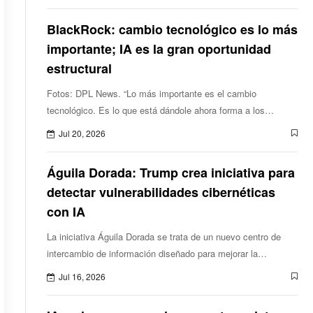
Guaira,tras los sismos registrados el pasado
BlackRock: cambio tecnológico es lo más
importante; IA es la gran oportunidad
estructural
Fotos: DPL News. “Lo más importante es el cambio
tecnológico. Es lo que está dándole ahora forma a los
mercados”,asentó Sergio Méndez,director general de
Jul 20, 2026
BlackRock en México,durante la prese
Águila Dorada: Trump crea iniciativa para
detectar vulnerabilidades cibernéticas
con IA
La iniciativa Águila Dorada se trata de un nuevo centro de
intercambio de información diseñado para mejorar la
coordinación de la ciberseguridad de Estados Unidos.
Jul 16, 2026