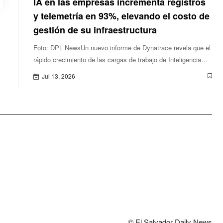
IA en las empresas incrementa registros
y telemetría en 93%, elevando el costo de
gestión de su infraestructura
Foto: DPL NewsUn nuevo informe de Dynatrace revela que el
rápido crecimiento de las cargas de trabajo de Inteligencia
Artificial (IA) genera nuevos desafíos en la gestión de datos
Jul 13, 2026
de telemetría e
© El Salvador Daily News