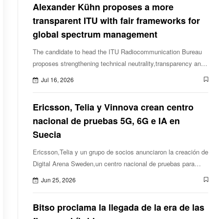
Alexander Kühn proposes a more
transparent ITU with fair frameworks for
global spectrum management
The candidate to head the ITU Radiocommunication Bureau
proposes strengthening technical neutrality,transparency and
evidence-based decision-making to ensure equitable access
Jul 16, 2026
to spectrum in the era o
Ericsson, Telia y Vinnova crean centro
nacional de pruebas 5G, 6G e IA en
Suecia
Ericsson,Telia y un grupo de socios anunciaron la creación de
Digital Arena Sweden,un centro nacional de pruebas para
tecnologías 5G,6Ge Inteligencia Artificial (IA) en Suecia. La
Jun 25, 2026
iniciativa contem
Bitso proclama la llegada de la era de las