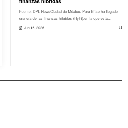
finanzas híbridas
Fuente: DPL NewsCiudad de México. Para Bitso ha llegado
una era de las finanzas híbridas (HyFi),en la que está
ocurriendo una convergencia estructural muy poderosa entre
Jun 16, 2026
las finanzas tradicionales