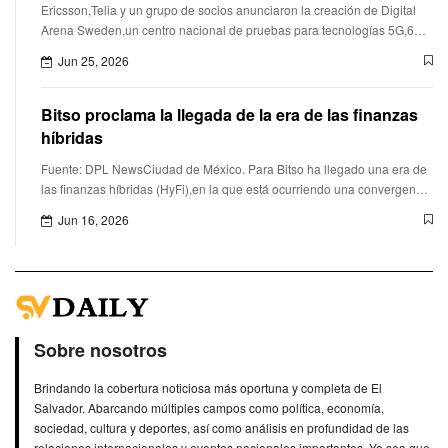
Ericsson,Telia y un grupo de socios anunciaron la creación de Digital
Arena Sweden,un centro nacional de pruebas para tecnologías 5G,6Ge
Inteligencia Artificial (IA) en Suecia. La iniciativa contem
Jun 25, 2026
Bitso proclama la llegada de la era de las finanzas
híbridas
Fuente: DPL NewsCiudad de México. Para Bitso ha llegado una era de
las finanzas híbridas (HyFi),en la que está ocurriendo una convergencia
estructural muy poderosa entre las finanzas tradicionales
Jun 16, 2026
Sobre nosotros
Brindando la cobertura noticiosa más oportuna y completa de El
Salvador. Abarcando múltiples campos como política, economía,
sociedad, cultura y deportes, así como análisis en profundidad de las
relaciones internacionales y eventos nacionales importantes. Ya sea que