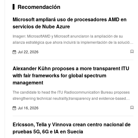
Recomendación
Microsoft ampliará uso de procesadores AMD en
servicios de Nube Azure
Imagen: MicrosoftAMD y Microsoft anunciaron la ampliación de su
alianza estratégica que ahora incluirá la implementación de la solución
AMD Helios Rackscale para potenciar la inferencia de model
Jul 22, 2026
Alexander Kühn proposes a more transparent ITU
with fair frameworks for global spectrum
management
The candidate to head the ITU Radiocommunication Bureau proposes
strengthening technical neutrality,transparency and evidence-based
decision-making to ensure equitable access to spectrum in the era o
Jul 16, 2026
Ericsson, Telia y Vinnova crean centro nacional de
pruebas 5G, 6G e IA en Suecia